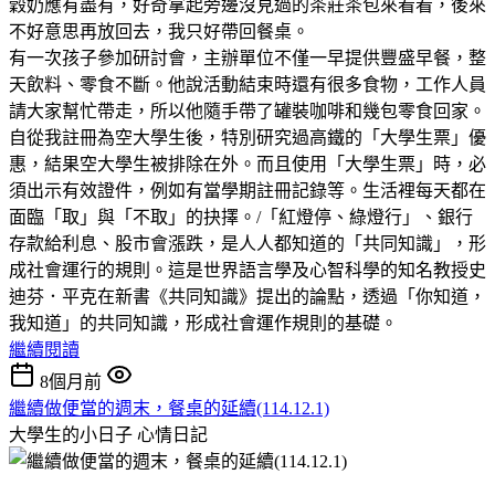
穀奶應有盡有，好奇拿起旁邊沒見過的茶莊茶包來看看，後來
不好意思再放回去，我只好帶回餐桌。
有一次孩子參加研討會，主辦單位不僅一早提供豐盛早餐，整
天飲料、零食不斷。他說活動結束時還有很多食物，工作人員
請大家幫忙帶走，所以他隨手帶了罐裝咖啡和幾包零食回家。
自從我註冊為空大學生後，特別研究過高鐵的「大學生票」優
惠，結果空大學生被排除在外。而且使用「大學生票」時，必
須出示有效證件，例如有當學期註冊記錄等。生活裡每天都在
面臨「取」與「不取」的抉擇。/「紅燈停、綠燈行」、銀行
存款給利息、股市會漲跌，是人人都知道的「共同知識」，形
成社會運行的規則。這是世界語言學及心智科學的知名教授史
迪芬．平克在新書《共同知識》提出的論點，透過「你知道，
我知道」的共同知識，形成社會運作規則的基礎。
繼續閱讀
8個月前
繼續做便當的週末，餐桌的延續(114.12.1)
大學生的小日子
心情日記