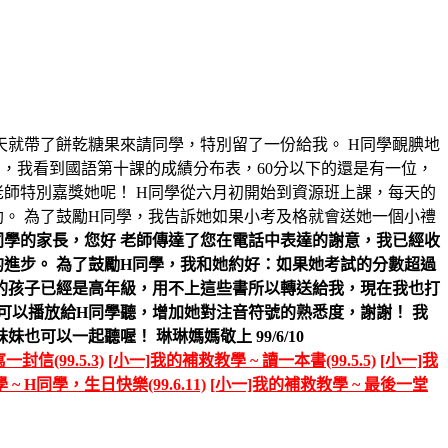
天就帶了餅乾糖果來請同學，特別留了一份給我。 H同學靦腆地
，我看到國語第十課的成績分布表，60分以下的還是有一位，
，老師特別嘉獎她呢！ H同學從六月初開始到資源班上課，每天的
。 為了鼓勵H同學，我告訴她如果小考及格就會送她一個小禮
同學的家長，您好 老師傳達了您在電話中表達的謝意，我已經收
進步。 為了鼓勵H同學，我和她約好：如果她考試的分數超過
她的孩子已經是高年級，用不上這些書所以轉送給我，現在我也打
可以播放給H同學聽，增加她對注音符號的熟悉度，謝謝！ 我
以一起聽喔！ 琳琳媽媽敬上 99/6/10
封信(99.5.3)
[小一]我的補救教學 ~ 讀一本書(99.5.5)
[小一]我
~ H同學，生日快樂(99.6.11)
[小一]我的補救教學 ~ 最後一堂