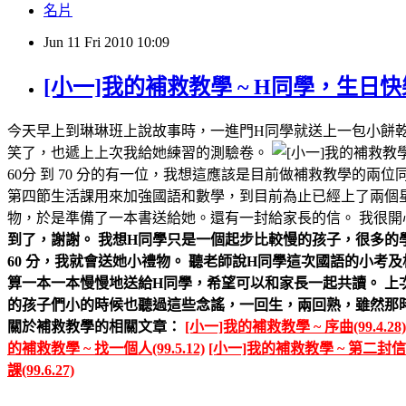
名片
Jun
11
Fri
2010
10:09
[小一]我的補救教學 ~ H同學，生日快樂(9
今天早上到琳琳班上說故事時，一進門H同學就送上一包小餅乾
笑了，也遞上上次我給她練習的測驗卷。
60分 到 70 分的有一位，我想這應該是目前做補救教學的
第四節生活課用來加強國語和數學，到目前為止已經上了兩個
物，於是準備了一本書送給她。還有一封給家長的信。 我很開
到了，謝謝。 我想H同學只是一個起步比較慢的孩子，很多的
60 分，我就會送她小禮物。 聽老師說H同學這次國語的小
算一本一本慢慢地送給H同學，希望可以和家長一起共讀。 上
的孩子們小的時候也聽過這些念謠，一回生，兩回熟，雖然那時候
關於補救教學的相關文章：
[小一]我的補救教學 ~ 序曲(99.4.28)
的補救教學 ~ 找一個人(99.5.12)
[小一]我的補救教學 ~ 第二封信(99
課(99.6.27)