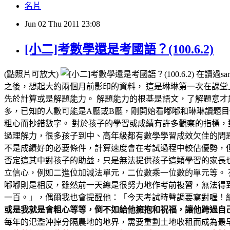
名片
Jun
02
Thu
2011
23:08
[小二]考數學還是考國語？(100.6.2)
(點照片可放大)
在讀過sa
之後，想起大約兩個月前影印的資料， 這是琳琳第一次在課堂
先於計算或是解題能力。 解題能力的根基是語文，了解題意才
多，已知的人數可能是A廳或B廳，剛開始看嘟嘟和琳琳讀題
粗心而抄錯數字。 對於孩子的學習或成績有許多觀察的指標，
過理解力，很多孩子到中、高年級都有數學學習成效欠佳的問
不是成績好的必要條件，計算速度會在考試過程中較佔優勢，
否定這其中對孩子的助益，只是無法提供孩子這類學習的家長
立信心，例如二進位加減法單元，二位數乘一位數的單元等。
嘟嘟則是相反，雖然前一天總是很努力地作考前複習，無法得
一百。」，偶爾我也會提醒他：「今天考試時聲調要寫對喔！
或是我就是會粗心等等，倒不如給他擁抱和祝福，讓他跨過自
每年的氾濫沖掉分隔農地的地界，需要重劃土地收租而成為最