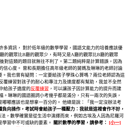
許多資訊， 對於低年級的數學學習，國語文能力的培養應該優
廳的觀眾比B廳的觀眾少，有時又是A廳的觀眾比B廳的觀眾
期後對這類的題目就無往不利了。第二題純粹是計算錯誤，因為
的信心度。 曾和長期擔任高年級老師的舅媽及琳琳的老師討論
要。我也曾有疑問：一定要給孩子學珠心算嗎？兩位老師認為這
反覆練習對孩子的耐心和專注力及速度都有幫助，我並不全然
中給孩子適度的
反覆練習
，可以讓孩子因計算能力的提升而建
福。琳琳的國語圈詞小考幾乎都是滿分，只有一兩次的失誤，
嘟嘟應該也是想拿一百分的。 他總是說：「我一定沒辦法考
種負向操作，考試時會給孩子一種壓力：我就是這裡會作不好，
看法，數學確實是從生活中演繹而來，例如古埃及人因為尼羅河
是學習中不可或缺的要素。
關於數學的學習，請參考：
[小一]