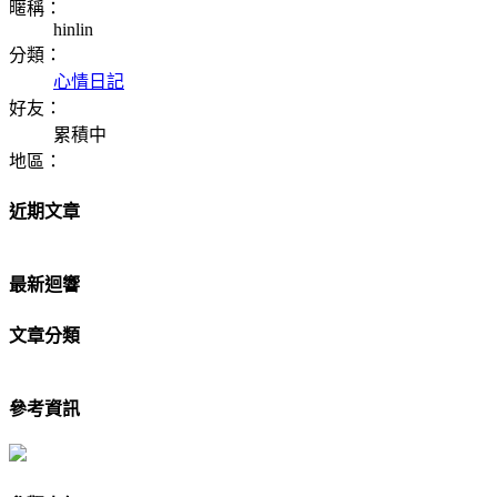
暱稱：
hinlin
分類：
心情日記
好友：
累積中
地區：
近期文章
最新迴響
文章分類
參考資訊