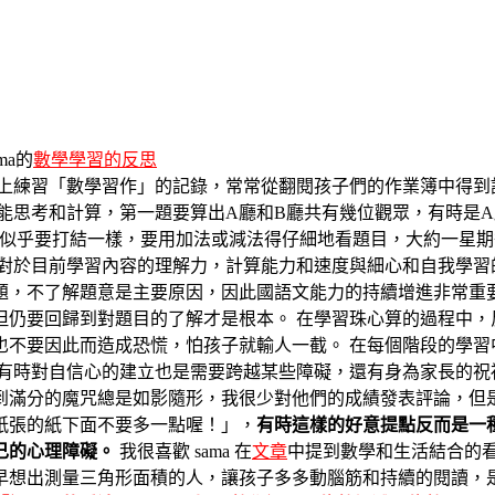
ma的
數學學習的反思
上練習「數學習作」的記錄，常常從翻閱孩子們的作業簿中得到
能思考和計算，第一題要算出A廳和B廳共有幾位觀眾，有時是A
目似乎要打結一樣，要用加法或減法得仔細地看題目，大約一星
對於目前學習內容的理解力，計算能力和速度與細心和自我學習
題，不了解題意是主要原因，因此國語文能力的持續增進非常重
但仍要回歸到對題目的了解才是根本。 在學習珠心算的過程中，
也不要因此而造成恐慌，怕孩子就輸人一截。 在每個階段的學習
 有時對自信心的建立也是需要跨越某些障礙，還有身為家長的祝
到滿分的魔咒總是如影隨形，我很少對他們的成績發表評論，但是
紙張的紙下面不要多一點喔！」，
有時這樣的好意提點反而是一
己的心理障礙。
我很喜歡 sama 在
文章
中提到數學和生活結合的
早想出測量三角形面積的人，讓孩子多多動腦筋和持續的閱讀，