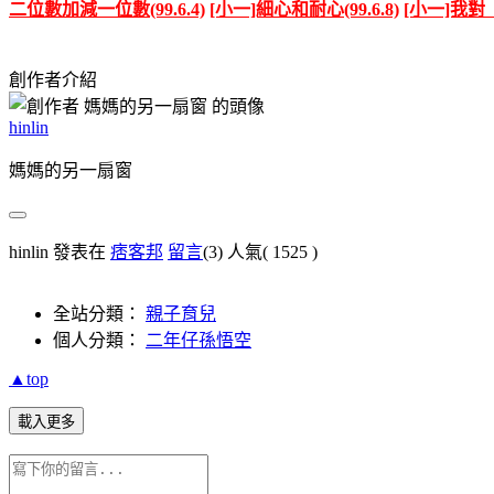
二位數加減一位數(99.6.4)
[小一]細心和耐心(99.6.8)
[小一]我對「
創作者介紹
hinlin
媽媽的另一扇窗
hinlin 發表在
痞客邦
留言
(3)
人氣(
1525
)
全站分類：
親子育兒
個人分類：
二年仔孫悟空
▲top
載入更多