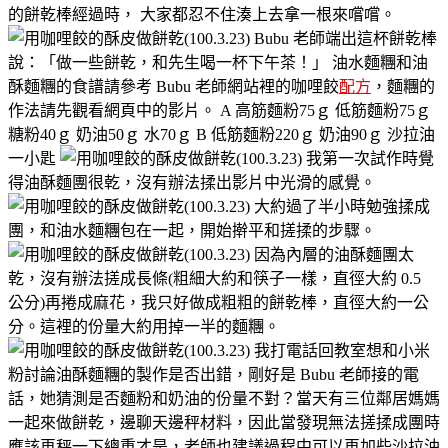
的餅乾棒經過時， 大家都忍不住湊上去拿一根來嚐嚐。
Bubu 老師端出這杯餅乾棒
說：「做一些餅乾，和先生喝一杯下午茶！」 油水麵糰和油
酥麵糰的食譜請參考 Bubu 老師網站裡的咖哩餃
配方
，麵糰的
作法請先觀看網頁中的影片。 A 高筋麵粉75ｇ 低筋麵粉75ｇ
糖粉40ｇ 奶油50ｇ 水70ｇ B 低筋麵粉220ｇ 奶油90ｇ 沙拉油
一小匙
我第一次試作時覺
得油酥麵團很乾，沒有辦法揉出影片中光滑的感覺。
大約過了半小時勉強揉成
團，和油水麵糰包在一起，開始擀平和搓揉的步驟。
因為內層的油酥麵團太
乾，沒有辦法搓成長條(粗細大約和筷子一樣，直徑大約 0.5
公分)再捲成麻花，我只好做成粗粗的餅乾棒，直徑大約一公
分。這裡的份量大約用掉一半的麵糰。
我打電話回教室想和小米
粉討論油酥麵糰的製作是否出錯，剛好是 Bubu 老師接的電
話，她猜測是否麵粉和奶油的份量不對？當天有三位鄰居媽媽
一起來做餅乾，邊聊天邊秤材料，因此當發現無法搓揉成團時
應該再秤一下總重才是，老師也建議過程中可以再加些沙拉油