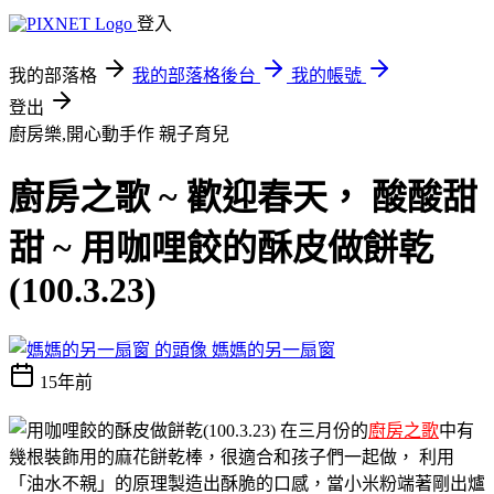
登入
我的部落格
我的部落格後台
我的帳號
登出
廚房樂,開心動手作
親子育兒
廚房之歌 ~ 歡迎春天， 酸酸甜
甜 ~ 用咖哩餃的酥皮做餅乾
(100.3.23)
媽媽的另一扇窗
15年前
在三月份的
廚房之歌
中有
幾根裝飾用的麻花餅乾棒，很適合和孩子們一起做， 利用
「油水不親」的原理製造出酥脆的口感，當小米粉端著剛出爐