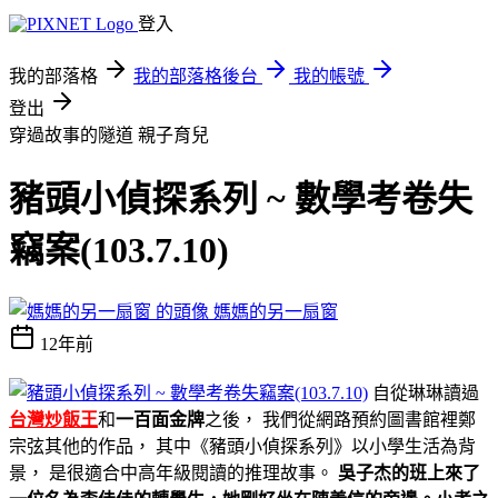
登入
我的部落格
我的部落格後台
我的帳號
登出
穿過故事的隧道
親子育兒
豬頭小偵探系列 ~ 數學考卷失
竊案(103.7.10)
媽媽的另一扇窗
12年前
自從琳琳讀過
台灣炒飯王
和
一百面金牌
之後， 我們從網路預約圖書館裡鄭
宗弦其他的作品， 其中《豬頭小偵探系列》以小學生活為背
景， 是很適合中高年級閱讀的推理故事。
吳子杰的班上來了