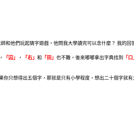
師和他們玩起猜字遊戲，他問我大學讀完可以念什麼？ 我的回
，
「囚」
，
「右」
和
「田」
也不難，後來嘟嘟拿出字典找到
「口
如果你只想得出五個字，那就是只有小學程度，想出二十個字就有