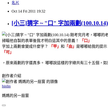
名片
Oct
14
Fri
2011
19:32
[小三]猜字 ~ "口" 字加兩劃(100.10.14)
剛考完月考，嘟嘟的老
掃瞄他自製的表單後我才明白這其中的意義！
「口」
字加上兩劃會變成什麼字？
「甲」
和
「由」
是嘟嘟給我的提示
「可」
，原來兩劃的字還真多。 嘟嘟說這樣的字總共有三十五個，
創作者介紹
hinlin
媽媽的另一扇窗