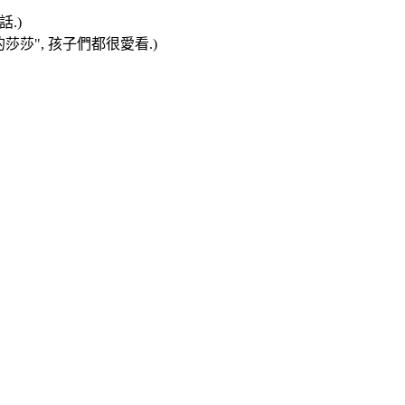
.)
莎莎", 孩子們都很愛看.)