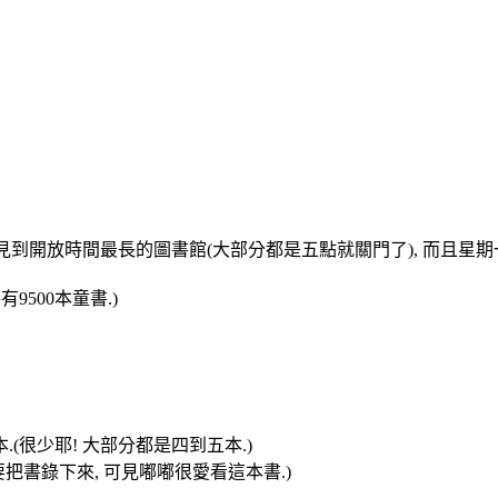
見到開放時間最長的圖書館(大部分都是五點就關門了), 而且星期一
9500本童書.)
(很少耶! 大部分都是四到五本.)
把書錄下來, 可見嘟嘟很愛看這本書.)