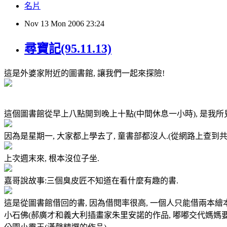
名片
Nov
13
Mon
2006
23:24
尋寶記(95.11.13)
這是外婆家附近的圖書館, 讓我們一起來探險!
這個圖書館從早上八點開到晚上十點(中間休息一小時), 是我所
因為是星期一, 大家都上學去了, 童書部都沒人.(從網路上查到共有
上次週末來, 根本沒位子坐.
嘉哥說故事:三個臭皮匠不知道在看什麼有趣的書.
這是從圖書館借回的書, 因為借閱率很高, 一個人只能借兩本繪本.
小石佛(郝廣才和義大利插畫家朱里安諾的作品, 嘟嘟交代媽媽要