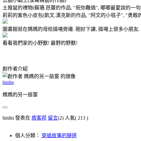
公園小霸王(漢聲精選的作品)
土撥鼠的禮物(蘇珊.芭蕾的作品, "祝你難過", 嘟嘟最愛說的一句話
莉莉的紫色小皮包(凱文.漢克斯的作品, "阿文的小毯子", "勇敢的
圖書館就在媽媽的母校操場旁邊. 剛好下課, 操場上很多小朋友.
看看我們家的小野獸! 最野的野獸!
創作者介紹
hinlin
媽媽的另一扇窗
hinlin 發表在
痞客邦
留言
(2)
人氣(
213
)
個人分類：
穿過故事的隧道