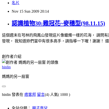
名片
Nov
15
Sun
2009
20:14
認識植物30:雞冠花~麥穗型(98.11.15)
這個週末在芎林的飛鳳山發現這片像蠟燭一樣的花海， 請問
發現， 我知道妳們當中有很多高手，請指導一下喔！謝謝！ 
創作者介紹
hinlin
媽媽的另一扇窗
hinlin 發表在
痞客邦
留言
(4)
人氣(
1000
)
全站分類：
親子育兒