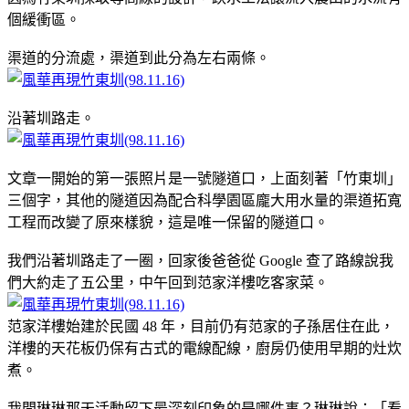
個緩衝區。
渠道的分流處，渠道到此分為左右兩條。
沿著圳路走。
文章一開始的第一張照片是一號隧道口，上面刻著「竹東圳」
三個字，其他的隧道因為配合科學園區龐大用水量的渠道拓寬
工程而改變了原來樣貌，這是唯一保留的隧道口。
我們沿著圳路走了一圈，回家後爸爸從 Google 查了路線說我
們大約走了五公里，中午回到范家洋樓吃客家菜。
范家洋樓始建於民國 48 年，目前仍有范家的子孫居住在此，
洋樓的天花板仍保有古式的電線配線，廚房仍使用早期的灶炊
煮。
我問琳琳那天活動留下最深刻印象的是哪件事？琳琳說：「看