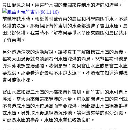
農田灌溉之用，用這些水閥的開關來控制水的流向和流量。
前幾年缺水時，報紙曾刊載竹東的農民和科學園區爭水，不滿
休耕的決定，那時候所有竹東圳的水全部流進了寶山水庫，農
田只好休耕，我當時不了解為何要爭水？原來園區和農民共用
了竹東圳。
另外透過這次的活動解說，讓我真正了解離槽式水庫的意義。
每次大雨過後就會聽到石門水庫洩洪的消息，爸爸每次也總是
興沖沖地想去湊熱鬧，我倒是想：如果寶山水庫或是寶二水庫
要洩洪，那要看這奇景就不用跑太遠了，不過現在知道這種機
會可能很小哩。
寶山水庫和寶二水庫的水都來自竹東圳，而竹東圳的水引自上
坪溪，當大雨來時帶來豐沛的水量，可以關閉進水口的閘門就
不會造成水庫的水位過高而需要洩洪，因此寶山水庫稱為離槽
式水庫，另外取水後還經過沉沙池，讓河流夾帶的泥沙沉澱，
可延長水庫的壽命，水庫的水質也較為良好。