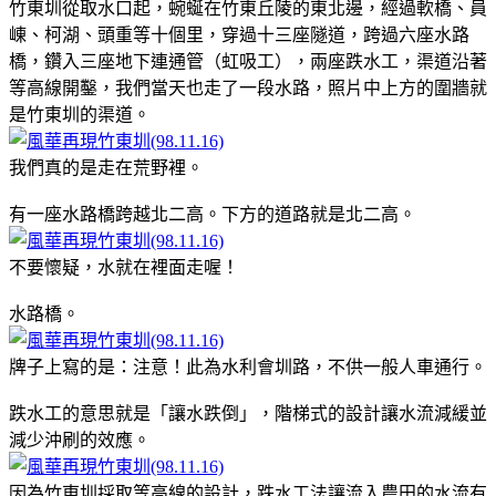
竹東圳從取水口起，蜿蜒在竹東丘陵的東北邊，經過軟橋、員
崠、柯湖、頭重等十個里，穿過十三座隧道，跨過六座水路
橋，鑽入三座地下連通管（虹吸工），兩座跌水工，渠道沿著
等高線開鑿，我們當天也走了一段水路，照片中上方的圍牆就
是竹東圳的渠道。
我們真的是走在荒野裡。
有一座水路橋跨越北二高。下方的道路就是北二高。
不要懷疑，水就在裡面走喔！
水路橋。
牌子上寫的是：注意！此為水利會圳路，不供一般人車通行。
跌水工的意思就是「讓水跌倒」，階梯式的設計讓水流減緩並
減少沖刷的效應。
因為竹東圳採取等高線的設計，跌水工法讓流入農田的水流有