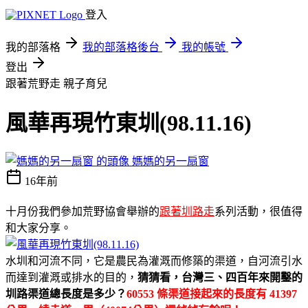
登入
我的部落格
我的部落格後台
我的帳號
登出
跟著荒野走
親子育兒
風華再現竹東圳(98.11.16)
媽媽的另一扇窗
16年前
十月份我們參加荒野協會舉辦的
跟著圳路走
系列活動，很值得
和大家分享。
水圳和河流不同，它是農民為灌溉而修築的渠道，自河流引水
而達到灌溉或排水的目的，
猜猜看，台灣三、四百年來開鑿的
圳路渠道總長度是多少？
60553 條渠道接起來的長度有 41397