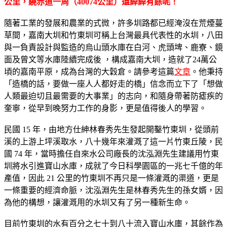
公里，繞赤道一周（40074公里）還綽綽有餘呢！
隨著工業的發展和農業的式微，許多圳路都已經淹沒在荒煙蔓
草間，嘉南大圳和竹東圳可稱上台灣最具代表性的水圳，八田
與一負責設計與監造的烏山頭水庫在白河、虎頭埤、鹿寮、鏡
面及曾文等水庫陸續完成後 ，構成嘉南大圳，造就了24萬公
頃的嘉南平原，成為台灣的大穀倉。請參考這篇
文章
。他秉持
「造橋的話，要做一座人人都好走的橋」信念而立下了「想做
人類最迫切且最需要的大事業」的志向，和隨身帶著防瘧疾的
奎寧，從早到晚努力工作的身影，更是值得後人的學習。
民國 15 年，由地方仕紳林春秀先生發起開鑿竹東圳，從頭前
溪的上游上坪溪取水，八十幾年來灌溉了這一片竹東丘陵，民
國 74 年，當時擔任自來水公司廠長的沈泓淵先生建議用竹東
圳將水引進寶山水庫，成就了今日科學園區的一兆七千億的年
產值，因此 21 公里的竹東圳不再只是一條灌溉的渠道，更是
一條重要的經濟命脈，沈泓淵先生是林春秀先生的孫女婿，因
為他的構想，讓灌溉用的水圳又有了另一種新生命。
目前竹東圳的水有百分之七十到八十流入寶山水庫，其餘作為