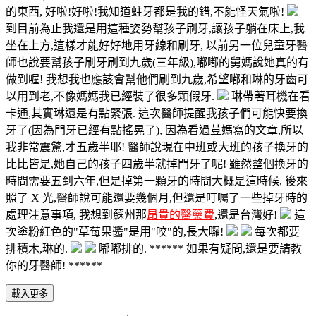
的東西, 好啦!好啦!我知道蛀牙都是我的錯,不能怪天氣啦!
到目前為止我還是用這種姿勢幫孩子刷牙,讓孩子躺在床上,我
坐在上方,這樣才能好好地用牙線和刷牙, 以前另一位兒童牙醫
師也說要幫孩子刷牙刷到九歲(三年級),嘟嘟的舅媽說她真的有
做到喔! 我想我也應該會幫他們刷到九歲,希望嘟和琳的牙齒可
以用到老,不像媽媽我已經裝了很多顆假牙.
琳帶著耳機在看
卡通,其實琳還是有點緊張. 這次醫師提醒我孩子們可能快要換
牙了(因為門牙已經有點搖晃了), 因為看過荳媽寫的文章,所以
我非常震驚,才五歲半耶! 醫師說現在中班或大班的孩子換牙的
比比皆是,她自己的孩子四歲半就掉門牙了呢! 雖然整個換牙的
時間需要五到六年,但是掉第一顆牙的時間大概是這時候, 後來
照了 X 光,醫師說可能還要幾個月,但還是叮囑了一些掉牙時的
處理注意事項, 我想到蘇州那
昂貴的醫藥費
,還是台灣好!
這
次塗粉紅色的"草莓果醬"是用"咬"的,長大囉!
每次都要
排積木,琳的.
嘟嘟排的. ****** 如果有疑問,還是要請教
你的牙醫師! ******
載入更多