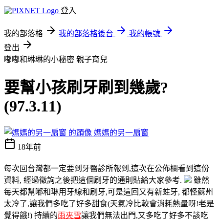
登入
我的部落格
我的部落格後台
我的帳號
登出
嘟嘟和琳琳的小秘密
親子育兒
要幫小孩刷牙刷到幾歲?
(97.3.11)
媽媽的另一扇窗
18年前
每次回台灣都一定要到牙醫診所報到,這次在公佈欄看到這份
資料, 經過徵詢之後把這個刷牙的通則貼給大家參考.
雖然
每天都幫嘟和琳用牙線和刷牙,可是這回又有新蛀牙, 都怪蘇州
太冷了,讓我們多吃了好多甜食(天氣冷比較會消耗熱量呀!老是
覺得餓!) 持續的
雨夾雪
讓我們無法出門,又多吃了好多不該吃