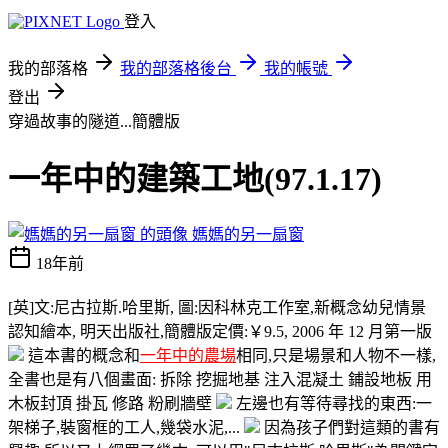
登入
我的部落格
我的部落格後台
我的帳號
登出
穿過故事的隧道...簡體版
一年中的建築工地(97.1.17)
媽媽的另一扇窗
18年前
[英]文:尼古拉斯.哈里斯, 圖:因科林克工作室,新概念幼兒情景
認知繪本, 明天出版社,簡體版定價:￥9.5, 2006 年 12 月第一版
這本書的概念和
一年中的農場
相同,只是場景和人物不一樣,
全書也是有八個畫面: 拆除 挖掘地基 注入混凝土 鋪設地板 用
木板封頂 掛瓦 修路 粉刷牆壁
左邊也有等待尋找的東西:一
架梯子,裝窗框的工人,幾袋水泥,...
因為孩子們對這類的書有