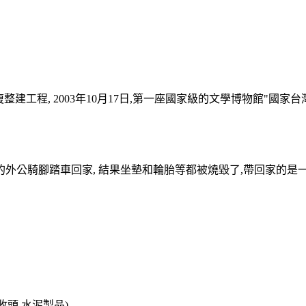
復整建工程, 2003年10月17日,第一座國家級的文學博物館"國家
的外公騎腳踏車回家, 結果坐墊和輪胎等都被燒毀了,帶回家的是一輛
頭,水泥製品).