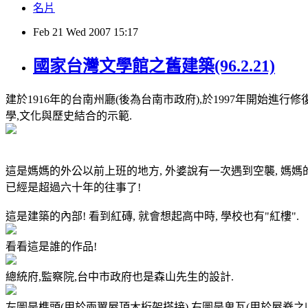
名片
Feb
21
Wed
2007
15:17
國家台灣文學館之舊建築(96.2.21)
建於1916年的台南州廳(後為台南市政府),於1997年開始進行修
學,文化與歷史結合的示範.
這是媽媽的外公以前上班的地方, 外婆說有一次遇到空襲, 媽媽
已經是超過六十年的往事了!
這是建築的內部! 看到紅磚, 就會想起高中時, 學校也有"紅樓".
看看這是誰的作品!
總統府,監察院,台中市政府也是森山先生的設計.
左圖是榫頭(用於兩翼屋頂木桁架搭接).右圖是鬼瓦(用於屋脊之收