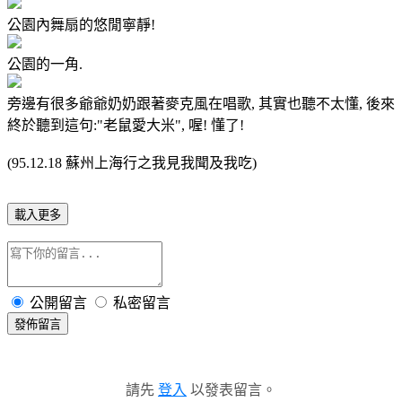
公園內舞扇的悠閒寧靜!
公園的一角.
旁邊有很多爺爺奶奶跟著麥克風在唱歌, 其實也聽不太懂, 後來
終於聽到這句:"老鼠愛大米", 喔! 懂了!
(95.12.18 蘇州上海行之我見我聞及我吃)
載入更多
公開留言
私密留言
發佈留言
請先
登入
以發表留言。