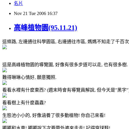
名片
Nov
21
Tue
2006
16:37
高峰植物園(95.11.21)
這條路, 左邊通往科學園區, 右邊通往市區, 媽媽不知走了千百次
這是高峰植物園的導覽圖, 好像有很多步道可以走, 也有很多樹.
難得琳琳心情好, 願意獨照.
看看水裡有什麼東西? (週末時會有導覽員解說, 但今天是"黑字"
看看樹上有什麼蟲蟲?
生態池小小的, 好像涵養了很多動植物! 你自己來看!
嘟嘟和水車! 嘟嘟說下次要帶外婆來走走! 記得穿球鞋!