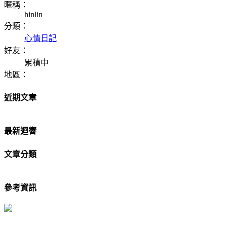
暱稱：
hinlin
分類：
心情日記
好友：
累積中
地區：
近期文章
最新迴響
文章分類
參考資訊