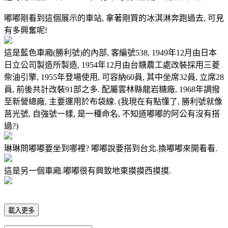
嘟嘟剛看到這個展示的車站, 拿著剛買的冰淇淋奔跑過去, 可見
有多興奮呢!
這是藍色車廂(勝利號)的內部, 客編號538, 1949年12月由日本
日立公司製造所製造, 1954年12月由台糖農工處改裝採用三菱
柴油引擎, 1955年登場使用, 可容納60員, 其中坐席32員, 立席28
員, 前後共計改裝91部之多. 配屬雲林縣龍岩糖廠, 1968年調撥
至新營總廠, 主要運用於布袋線. (我現在有點懂了, 勝利號就像
莒光號, 自強號一樣, 是一種命名, 不知道嘟嘟的阿公有沒有搭
過?)
琳琳問嘟嘟要坐到哪裡? 嘟嘟說要搭到台北.換嘟嘟來開看看.
這是另一個車廂.嘟嘟很有興致地東摸摸西摸摸.
載入更多